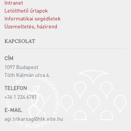
Intranet
Letölthető űrlapok
Informatikai segédletek
Üzemeltetés, házirend
KAPCSOLAT
CÍM
1097 Budapest
Tóth Kálmán utca 4.
TELEFON
+36 1 224 6781
E-MAIL
agi.titkarsag@htk.elte.hu