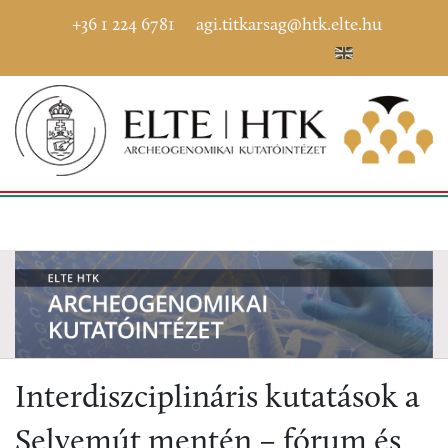
+36 1 224 6781
agi.titkarsag@htk.elte.hu
Interdiszciplináris kutatások a
Selyemút mentén – fórum és