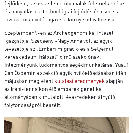
fejlődése, kereskedelmi útvonalak felemelkedése
és hanyatlása, a technológiai fejlődés és csere, a
civilizációk evolúciója és a környezet változásai.
Szeptember 9-én az Archeogenomikai Intézet
igazgatója, Szécsényi-Nagy Anna volt az egyik
levezetője az „Emberi migráció és a Selyemút
kereskedelmi hálózat” című szekciónak.
Intézményünk tudományos segédmunkatársa, Yusuf
Can Özdemir a szekció egyik nyitóelőadásában idén
májusban megjelent
kutatási eredmények
alapján
az Iráni-fennsíkon élő emberek genetikai
állományában kimutatott, évezredeken átnyúló
folytonosságról beszélt.