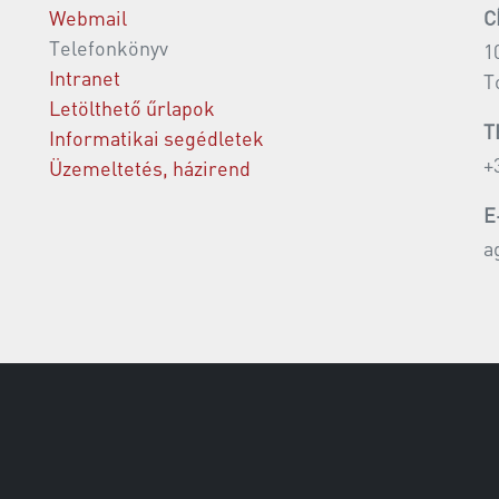
Webmail
C
Telefonkönyv
1
Intranet
T
Letölthető űrlapok
T
Informatikai segédletek
+
Üzemeltetés, házirend
E
a