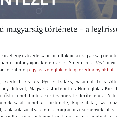
i magyarság története – a legfri
 közel egy évtizede kapcsolódtak be a magyarság genet
umán csontanyagának elemzése. A nemrég a
Cell
folyói
an jelent meg
egy összefoglaló eddigi eredményeikből
.
a, Szeifert Bea és Gyuris Balázs, valamint Türk At
nyi Intézet, Magyar Őstörténet és Honfoglalás Kori R
 őstörténet fontos kérdéseinek felderítéséhez. A f
ének saját genetikai története, kapcsolatai, szárma
, kialakulásáról valamint a migrációs eseményekről is 
igazolta a régészeti hipotézist, miszerint a honfoglaló