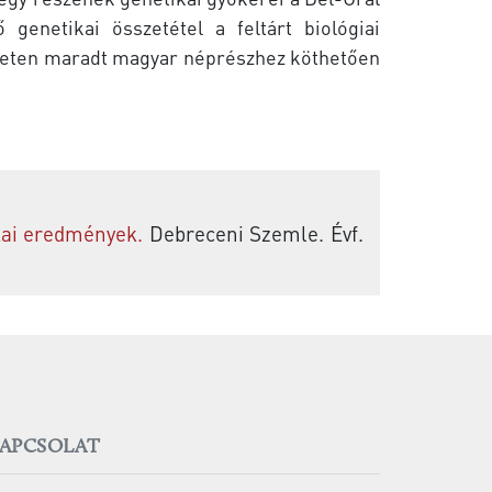
genetikai összetétel a feltárt biológiai
keleten maradt magyar néprészhez köthetően
kai eredmények.
Debreceni Szemle. Évf.
APCSOLAT