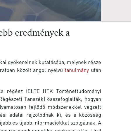
ssebb eredmények a
ikai gyökereinek kutatásába, melynek része
ratban közölt angol nyelvű
tanulmány
után
tila régész (ELTE HTK Történettudományi
égészeti Tanszék) összefoglalták, hogyan
olyamatosan fejlődő módszerekkel végzett
zási adatai rajzolódnak ki, és a közösség
újabb és újabb információkkal szolgálnak. A
k egy részének genetikai gyökerei a Dél-Urál