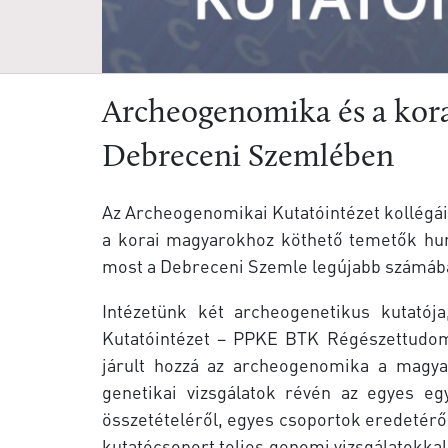
Archeogenomika és a kora
Debreceni Szemlében
Az Archeogenomikai Kutatóintézet kollégái
a korai magyarokhoz köthető temetők h
most a Debreceni Szemle legújabb számáb
Intézetünk két archeogenetikus kutatój
Kutatóintézet – PPKE BTK Régészettudomá
járult hozzá az archeogenomika a magyar
genetikai vizsgálatok révén az egyes egy
összetételéről, egyes csoportok eredetéről
kutatócsoport teljes genomi vizsgálatokkal 