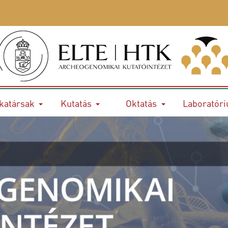
katársak
Kutatás
Oktatás
Laboratór