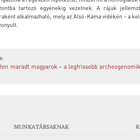
zontba tartozó egyénekig vezetnek. A rájuk jellemző 
toraként alkalmazható, mely az Alsó-Káma vidékén – a 
zonyult.
a:
leten maradt magyarok – a legfrissebb archeogenomi
MUNKATÁRSAKNAK
K