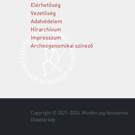
Elérhetőség
Vezetőség
Adatvédelem
Hírarchívum
Impresszum
Archeogenomikai színező
Copyright © 2021–
2026
. Minden jog fenntartva.
Oldaltérkép