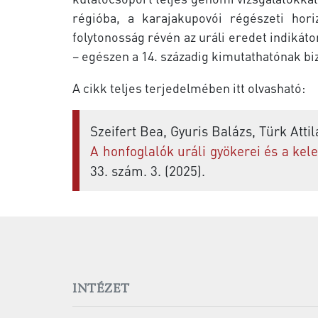
régióba, a karajakupovói régészeti hori
folytonosság révén az uráli eredet indiká
– egészen a 14. századig kimutathatónak bi
A cikk teljes terjedelmében itt olvasható:
Szeifert Bea, Gyuris Balázs, Türk Attil
A honfoglalók uráli gyökerei és a ke
33. szám. 3. (2025).
INTÉZET