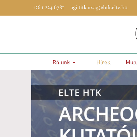
+36 1 224 6781
agi.titkarsag@htk.elte.hu
Rólunk
Hírek
Mun