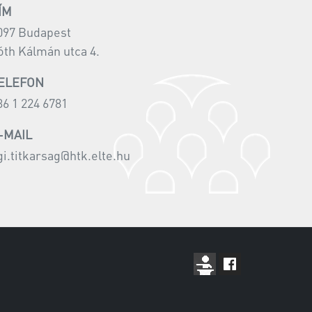
ÍM
097 Budapest
óth Kálmán utca 4.
ELEFON
36 1 224 6781
-MAIL
gi.titkarsag@htk.elte.hu