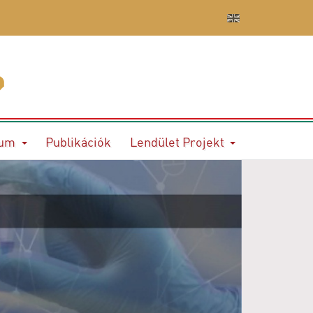
ium
Publikációk
Lendület Projekt