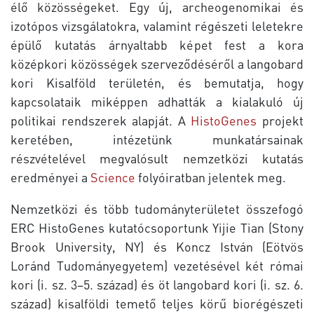
élő közösségeket. Egy új, archeogenomikai és
izotópos vizsgálatokra, valamint régészeti leletekre
épülő kutatás árnyaltabb képet fest a kora
középkori közösségek szerveződéséről a langobard
kori Kisalföld területén, és bemutatja, hogy
kapcsolataik miképpen adhatták a kialakuló új
politikai rendszerek alapját. A
HistoGenes
projekt
keretében, intézetünk munkatársainak
részvételével megvalósult nemzetközi kutatás
eredményei a
Science
folyóiratban jelentek meg.
Nemzetközi és több tudományterületet összefogó
ERC HistoGenes kutatócsoportunk Yijie Tian (Stony
Brook University, NY) és Koncz István (Eötvös
Loránd Tudományegyetem) vezetésével két római
kori (i. sz. 3–5. század) és öt langobard kori (i. sz. 6.
század) kisalföldi temető teljes körű biorégészeti