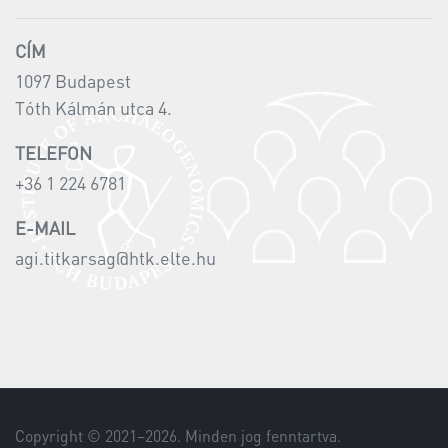
CÍM
1097 Budapest
Tóth Kálmán utca 4.
TELEFON
+36 1 224 6781
E-MAIL
agi.titkarsag@htk.elte.hu
Copyright © 2021–
2026
. Minden jog fenntartva.