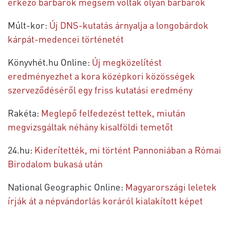
érkező barbárok mégsem voltak olyan barbárok
Múlt-kor:
Új DNS-kutatás árnyalja a longobárdok
kárpát-medencei történetét
Könyvhét.hu Online:
Új megközelítést
eredményezhet a kora középkori közösségek
szerveződéséről egy friss kutatási eredmény
Rakéta:
Meglepő felfedezést tettek, miután
megvizsgáltak néhány kisalföldi temetőt
24.hu:
Kiderítették, mi történt Pannoniában a Római
Birodalom bukasá után
National Geographic Online:
Magyarországi leletek
írják át a népvándorlás koráról kialakított képet