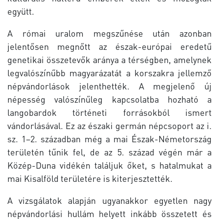
együtt.
A római uralom megszűnése után azonban
jelentősen megnőtt az észak-európai eredetű
genetikai összetevők aránya a térségben, amelynek
legvalószínűbb magyarázatát a korszakra jellemző
népvándorlások jelenthették. A megjelenő új
népesség valószínűleg kapcsolatba hozható a
langobardok történeti forrásokból ismert
vándorlásával. Ez az északi germán népcsoport az i.
sz. 1–2. században még a mai Észak-Németország
területén tűnik fel, de az 5. század végén már a
Közép-Duna vidékén találjuk őket, s hatalmukat a
mai Kisalföld területére is kiterjesztették.
A vizsgálatok alapján ugyanakkor egyetlen nagy
népvándorlási hullám helyett inkább összetett és