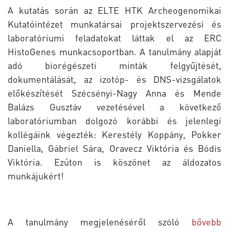
A kutatás során az ELTE HTK Archeogenomikai
Kutatóintézet munkatársai projektszervezési és
laboratóriumi feladatokat láttak el az ERC
HistoGenes munkacsoportban. A tanulmány alapját
adó biorégészeti minták felgyűjtését,
dokumentálását, az izotóp- és DNS-vizsgálatok
előkészítését Szécsényi-Nagy Anna és Mende
Balázs Gusztáv vezetésével a következő
laboratóriumban dolgozó korábbi és jelenlegi
kollégáink végezték: Kerestély Koppány, Pokker
Daniella, Gábriel Sára, Oravecz Viktória és Bódis
Viktória. Ezúton is köszönet az áldozatos
munkájukért!
A tanulmány megjelenéséről szóló
bővebb