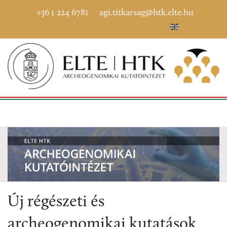
+36 1 224 6781
agi.titkarsag@htk.elte.hu
Új régészeti és
archeogenomikai kutatások