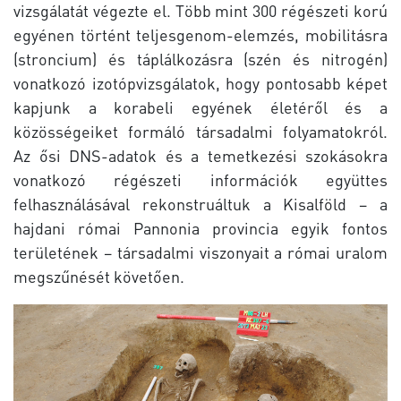
vizsgálatát végezte el. Több mint 300 régészeti korú
egyénen történt teljesgenom-elemzés, mobilitásra
(stroncium) és táplálkozásra (szén és nitrogén)
vonatkozó izotópvizsgálatok, hogy pontosabb képet
kapjunk a korabeli egyének életéről és a
közösségeiket formáló társadalmi folyamatokról.
Az ősi DNS-adatok és a temetkezési szokásokra
vonatkozó régészeti információk együttes
felhasználásával rekonstruáltuk a Kisalföld – a
hajdani római Pannonia provincia egyik fontos
területének – társadalmi viszonyait a római uralom
megszűnését követően.