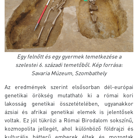
Egy felnőtt és egy gyermek temetkezése a
szelestei 6. századi temetőből. Kép forrása:
Savaria Múzeum, Szombathely
Az eredmények szerint elsősorban dél-európai
genetikai örökség mutatható ki a római kori
lakosság genetikai összetételében, ugyanakkor
ázsiai és afrikai genetikai elemek is jelentősek
voltak. Ez jól tükrözi a Római Birodalom sokszínű,
kozmopolita jellegét, ahol különböző földrajzi és
kulturális hátterű emberek éltek és mozogtak