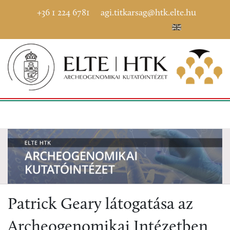
+36 1 224 6781
agi.titkarsag@htk.elte.hu
Patrick Geary látogatása az
Archeogenomikai Intézetben