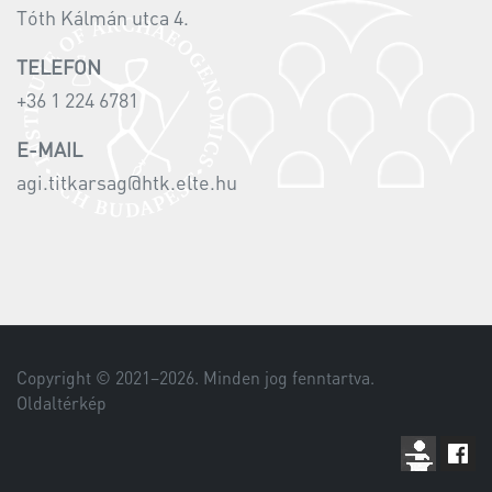
Tóth Kálmán utca 4.
TELEFON
+36 1 224 6781
E-MAIL
agi.titkarsag@htk.elte.hu
Copyright © 2021–
2026
. Minden jog fenntartva.
Oldaltérkép