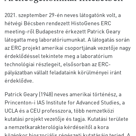
2021. szeptember 29-én neves látogatónk volt, a
hétvégi Bécsben rendezett HistoGenes ERC
meeting-ről Budapestre érkezett Patrick Geary
látogatta meg laboratóriumunkat. A látogatás során
az ERC projekt amerikai csoportjának vezetője nagy
érdeklődéssel tekintete meg a laboratórium
technológiai részlegeit, elsősorban az ERC-
pályázatban vállalt feladataink körülményei iránt
érdeklődve.
Patrick Geary (1948) neves amerikai történész, a
Princenton-i IAS Institute for Advanced Studies, a
UCLA és a CEU professzora, több nemzetközi
kutatási projekt vezetője és tagja. Kutatási területe
a nemzetkarakterológia kérdéseitől a kora
középkor bioszociális régészeti kutatásáig terjed. A