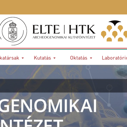
katársak
Kutatás
Oktatás
Laboratór