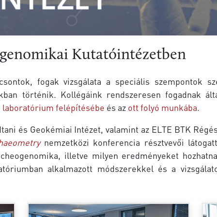
ogenomikai Kutatóintézetben
sontok, fogak vizsgálata a speciális szempontok sz
nkban történik. Kollégáink rendszeresen fogadnak ál
a
laboratórium felépítésébe
és az
ott folyó munkába
.
ani és Geokémiai Intézet, valamint az ELTE BTK Régé
haeometry
nemzetközi konferencia résztvevői látogatta
archeogenomika, illetve milyen eredményeket hozhatna
tóriumban alkalmazott módszerekkel és a vizsgálato