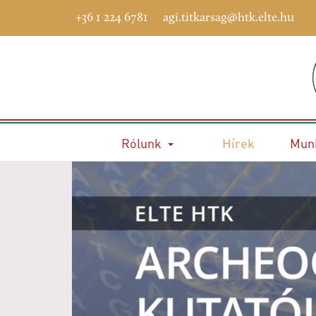
+36 1 224 6781
agi.titkarsag@htk.elte.hu
Rólunk
Hírek
Mun