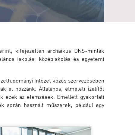
erint, kifejezetten archaikus DNS-minták
talános iskolás, középiskolás és egyetemi
szettudományi Intézet közös szervezésében
k el hozzánk. Általános, elméleti ízelítőt
k ezek az elemzések. Emellett gyakorlati
k során használt műszerek, például egy