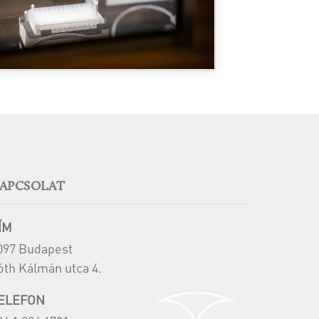
APCSOLAT
ÍM
097 Budapest
óth Kálmán utca 4.
ELEFON