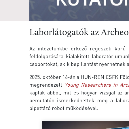
Laborlátogatók az Arche
Az intézetünkbe érkező régészeti korú c
feldolgozására kialakított laboratóriumu
csoportokat, akik bepillantást nyerhetnek 
2025. október 16-án a HUN-REN CSFK Földt
megrendezett
Young Researchers in Arc
kaptak abból, mit és hogyan vizsgál az 
bemutatón ismerkedhettek meg a labora
pipettázó robot működésével.