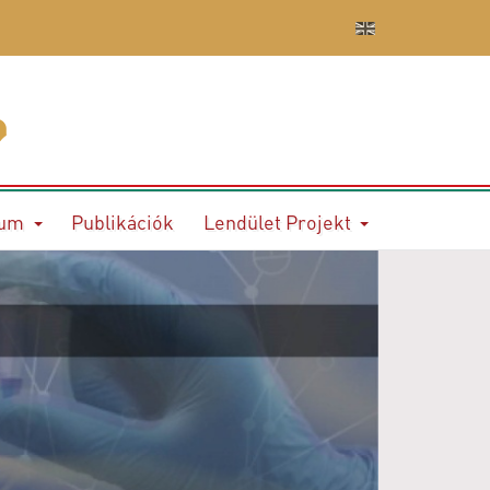
ium
Publikációk
Lendület Projekt