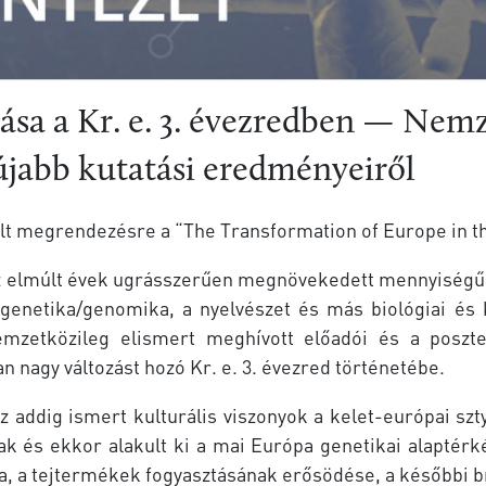
ása a Kr. e. 3. évezredben — Nem
újabb kutatási eredményeiről
rült megrendezésre a “The Transformation of Europe in 
e az elmúlt évek ugrásszerűen megnövekedett mennyiség
a genetika/genomika, a nyelvészet és más biológiai és 
zetközileg elismert meghívott előadói és a poszter
 nagy változást hozó Kr. e. 3. évezred történetébe.
z addig ismert kulturális viszonyok a kelet-európai szt
ak és ekkor alakult ki a mai Európa genetikai alaptérk
sa, a tejtermékek fogyasztásának erősödése, a későbbi 