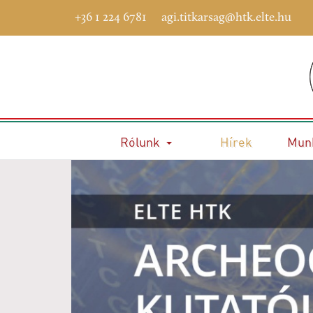
+36 1 224 6781
agi.titkarsag@htk.elte.hu
Rólunk
Hírek
Mun