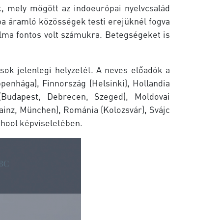
nk, mely mögött az indoeurópai nyelvcsalád
ba áramló közösségek testi erejüknél fogva
alma fontos volt számukra. Betegségeket is
ok jelenlegi helyzetét. A neves előadók a
penhága), Finnország (Helsinki), Hollandia
(Budapest, Debrecen, Szeged), Moldovai
Mainz, München), Románia (Kolozsvár), Svájc
chool képviseletében.