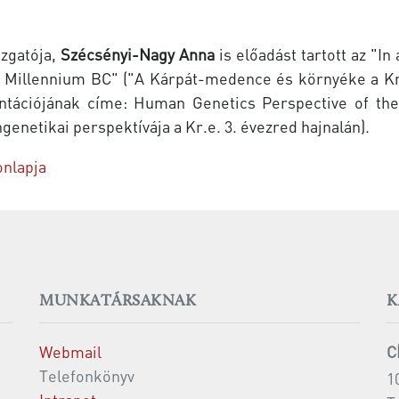
zgatója,
Szécsényi-Nagy Anna
is előadást tartott az "I
hird Millennium BC" ("A Kárpát-medence és környéke a K
entációjának címe: Human Genetics Perspective of the
etikai perspektívája a Kr.e. 3. évezred hajnalán).
nlapja
MUNKATÁRSAKNAK
K
Webmail
C
Telefonkönyv
1