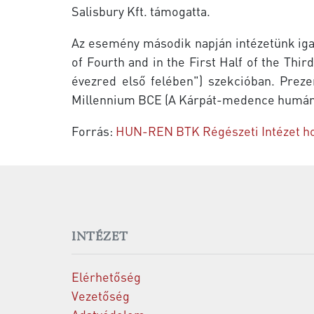
Salisbury Kft. támogatta.
Az esemény második napján intézetünk iga
of Fourth and in the First Half of the T
évezred első felében") szekcióban. Prez
Millennium BCE (A Kárpát-medence humángen
Forrás:
HUN-REN BTK Régészeti Intézet ho
INTÉZET
Elérhetőség
Vezetőség