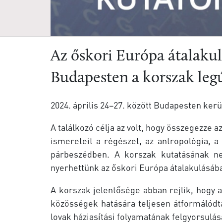
Az őskori Európa átalakul
Budapesten a korszak leg
2024. április 24–27. között Budapesten ke
A találkozó célja az volt, hogy összegezz
ismereteit a régészet, az antropológia, 
párbeszédben. A korszak kutatásának nem
nyerhettünk az őskori Európa átalakulásában
A korszak jelentősége abban rejlik, hogy a
közösségek hatására teljesen átformálódt
lovak háziasítási folyamatának felgyorsulá