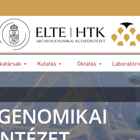
katársak
Kutatás
Oktatás
Laboratór