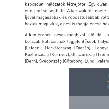
kapcsolati hálózatok létrejötte. Egy olya
elterjedése sejthető. A korszak története
(jóval magasabbak és robosztusabbak volta
hoztak magukkal, a pestis megjelenése hoz
A konferencia neves meghívott előadói a 
korszak kutatásának legjelentősebb helysz
(Leiden), Horvátország (Zágráb), Leng
Köztársaság (Kisinyov), Olaszország (Trent
(Bern), Svédország (Göteborg, Lund), valam