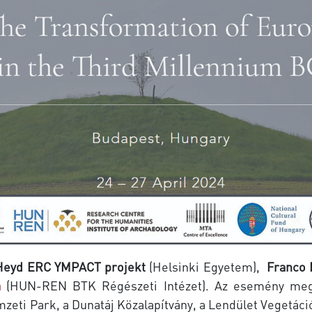
Heyd ERC YMPACT projekt
(Helsinki Egyetem),
Franco 
a
(HUN-REN BTK Régészeti Intézet). Az esemény megva
mzeti Park, a Dunatáj Közalapítvány, a Lendület Vegetác