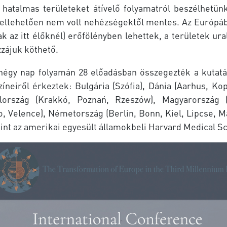
n, hatalmas területeket átívelő folyamatról beszélhetü
 feltehetően nem volt nehézségektől mentes. Az Európá
k az itt élőknél) erőfölényben lehettek, a területek ur
zájuk köthető.
négy nap folyamán 28 előadásban összegezték a kutatás
íneiről érkeztek: Bulgária (Szófia), Dánia (Aarhus, Kop
yelország (Krakkó, Poznań, Rzeszów), Magyarország 
o, Velence), Németország (Berlin, Bonn, Kiel, Lipcse, 
int az amerikai egyesült államokbeli Harvard Medical S