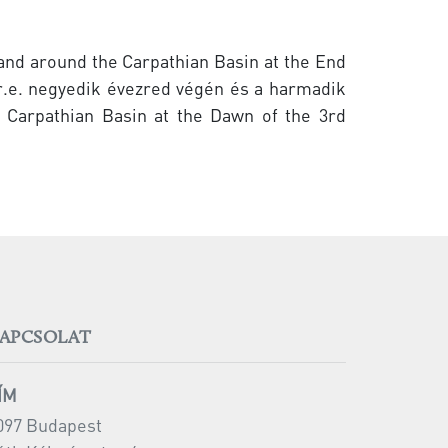
n and around the Carpathian Basin at the End
r.e. negyedik évezred végén és a harmadik
 Carpathian Basin at the Dawn of the 3rd
APCSOLAT
ÍM
097 Budapest