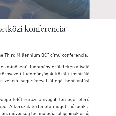
zetközi konferencia
the Third Millennium BC” című konferencia.
ű és minőségű, tudományterületeken átívelő
környezeti tudományágak közötti inspiráló
szekció segítségével átfogó bepillantást
yeppe felől Eurázsia nyugati térségét elérő
épe. A korszak története mögött húzódik a
bronzművesség technológiai alapjainak és új