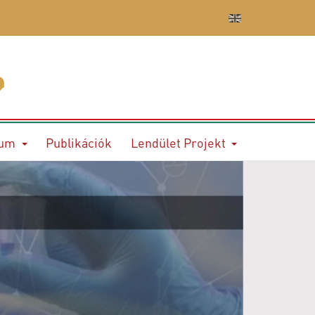
ium
Publikációk
Lendület Projekt